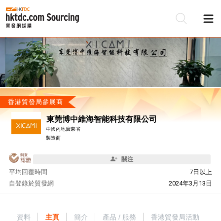
香港貿發局參展商
東莞博中維海智能科技有限公司
中國內地廣東省
製造商
關注
平均回覆時間
7日以上
自
登錄於貿發網
2024年3月13日
資料
主頁
簡介
產品 / 服務
香港貿發局活動