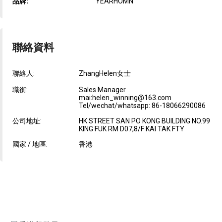
品牌:
YEARHOMN
聯絡資料
聯絡人:
ZhangHelen女士
職銜:
Sales Manager
mai:helen_winning@163.com
Tel/wechat/whatsapp: 86-18066290086
公司地址:
HK STREET SAN PO KONG BUILDING NO.99
KING FUK RM D07,8/F KAI TAK FTY
國家 / 地區:
香港