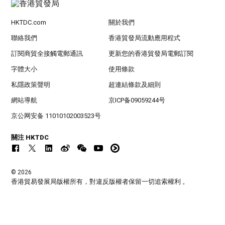
HKTDC.com
關於我們
聯絡我們
香港貿發局流動應用程式
訂閱商貿全接觸電郵通訊
更新您的香港貿發局電郵訂閱
字體大小
使用條款
私隱政策聲明
超連結條款及細則
網站導航
京ICP备09059244号
京公网安备 11010102003523号
關注 HKTDC
© 2026
香港貿易發展局版權所有，對違反版權者保留一切追索權利 。