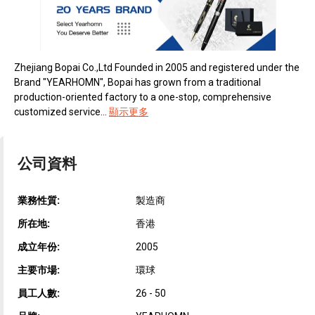
Zhejiang Bopai Co.,Ltd Founded in 2005 and registered under the
Brand "YEARHOMN", Bopai has grown from a traditional
production-oriented factory to a one-stop, comprehensive
customized service...
顯示更多
公司資料
業務性質:
製造商
所在地:
香港
成立年份:
2005
主要市場:
環球
員工人數:
26 - 50