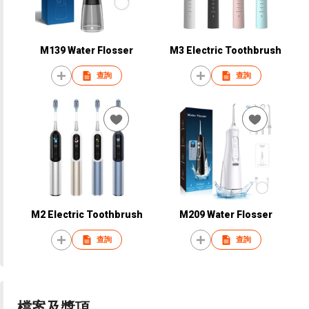
M139 Water Flosser
M3 Electric Toothbrush
查詢
查詢
M2 Electric Toothbrush
M209 Water Flosser
查詢
查詢
檔案及獎項