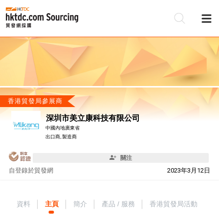
香港貿發局參展商
深圳市美立康科技有限公司
中國內地廣東省
出口商, 製造商
關注
自
登錄於貿發網
2023年3月12日
資料
主頁
簡介
產品 / 服務
香港貿發局活動