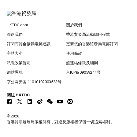
HKTDC.com
關於我們
聯絡我們
香港貿發局流動應用程式
訂閱商貿全接觸電郵通訊
更新您的香港貿發局電郵訂閱
字體大小
使用條款
私隱政策聲明
超連結條款及細則
網站導航
京ICP备09059244号
京公网安备 11010102003523号
關注 HKTDC
© 2026
香港貿易發展局版權所有，對違反版權者保留一切追索權利 。