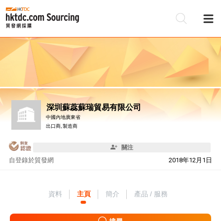
深圳蘇蕊蘇瑞貿易有限公司
中國內地廣東省
出口商, 製造商
關注
自
登錄於貿發網
2018年12月1日
資料
主頁
簡介
產品 / 服務