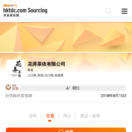
花弄茶依有限公司
香港
入口商, 其他, 出口商, 批發商
關注
自
登錄於貿發網
2018年8月15日
資料
主頁
簡介
產品 / 服務