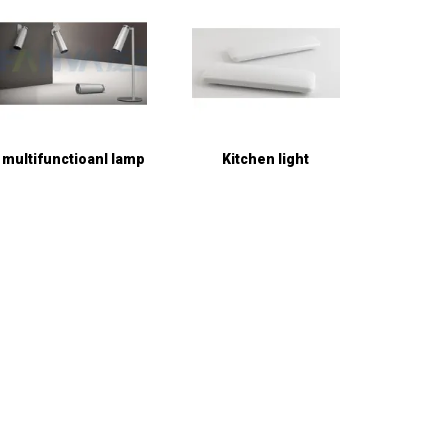
multifunctioanl lamp
Kitchen light