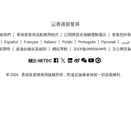
絡我們
香港貿發局流動應用程式
訂閱商貿全接觸電郵通訊
更新您的
Español
Français
Italiano
Polski
Português
Pусский
عربى
策聲明
超連結條款及細則
網站導航
京ICP备09059244号
京公网安备 1
關注 HKTDC
© 2026
香港貿易發展局版權所有，對違反版權者保留一切追索權利 。