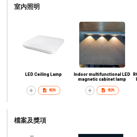
室內照明
LED Ceiling Lamp
Indoor multifunctional LED
R
magnetic cabinet lamp
查詢
查詢
檔案及獎項