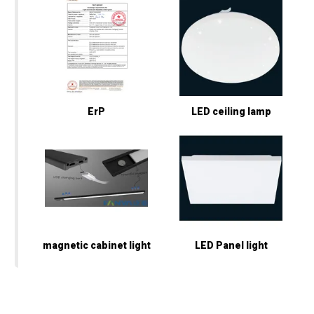
ErP
LED ceiling lamp
magnetic cabinet light
LED Panel light