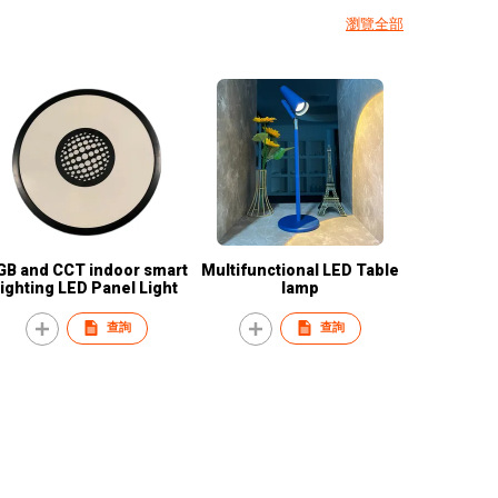
瀏覽全部
GB and CCT indoor smart
Multifunctional LED Table
lighting LED Panel Light
lamp
查詢
查詢