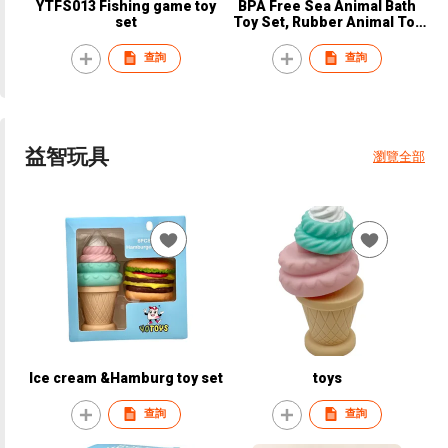
YTFS013 Fishing game toy
BPA Free Sea Animal Bath
set
Toy Set, Rubber Animal Toy
In PVC Bag
查詢
查詢
益智玩具
瀏覽全部
Ice cream &Hamburg toy set
toys
查詢
查詢