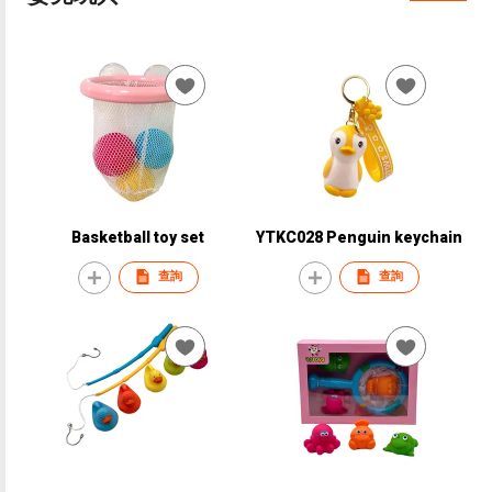
Basketball toy set
YTKC028 Penguin keychain
查詢
查詢