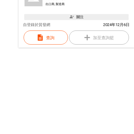
出口商, 製造商
關注
自
登錄於貿發網
2024年12月6日
查詢
加至查詢籃