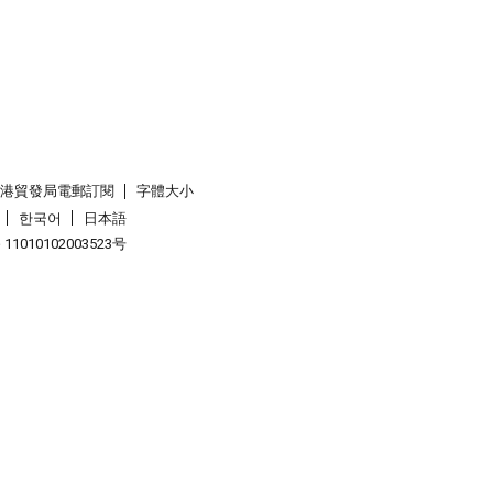
香港貿發局電郵訂閱
字體大小
한국어
日本語
1010102003523号