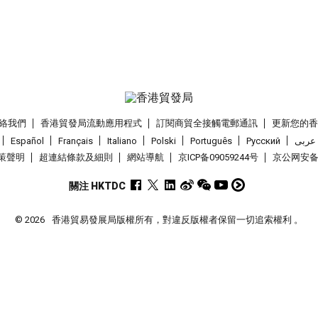
絡我們
香港貿發局流動應用程式
訂閱商貿全接觸電郵通訊
更新您的
Español
Français
Italiano
Polski
Português
Pусский
عربى
策聲明
超連結條款及細則
網站導航
京ICP备09059244号
京公网安备 1
關注 HKTDC
© 2026
香港貿易發展局版權所有，對違反版權者保留一切追索權利 。