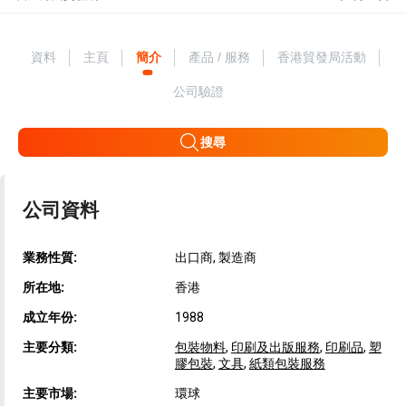
資料
主頁
簡介
產品 / 服務
香港貿發局活動
公司驗證
搜尋
公司資料
業務性質:
出口商, 製造商
所在地:
香港
成立年份:
1988
主要分類:
包裝物料
,
印刷及出版服務
,
印刷品
,
塑
膠包裝
,
文具
,
紙類包裝服務
主要市場:
環球