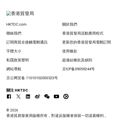
HKTDC.com
關於我們
聯絡我們
香港貿發局流動應用程式
訂閱商貿全接觸電郵通訊
更新您的香港貿發局電郵訂閱
字體大小
使用條款
私隱政策聲明
超連結條款及細則
網站導航
京ICP备09059244号
京公网安备 11010102003523号
關注 HKTDC
© 2026
香港貿易發展局版權所有，對違反版權者保留一切追索權利 。