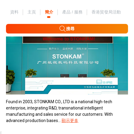
資料
主頁
簡介
產品 / 服務
香港貿發局活動
搜尋
Found in 2003, STONKAM CO., LTD is a national high-tech
enterprise, integrating R&D, transnational intelligent
manufacturing and sales service for our customers. With
advanced production bases...
顯示更多