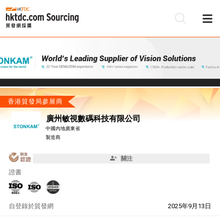
香港貿發局參展商
廣州敏視數碼科技有限公司
中國內地廣東省
製造商
關注
證書
自
登錄於貿發網
2025年9月13日