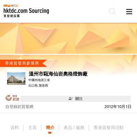
香港貿發局參展商
溫州市甌海仙岩奧格燈飾廠
中國內地浙江省
出口商, 製造商
關注
自
登錄於貿發網
2012年10月1日
資料
主頁
簡介
產品 / 服務
香港貿發局活動