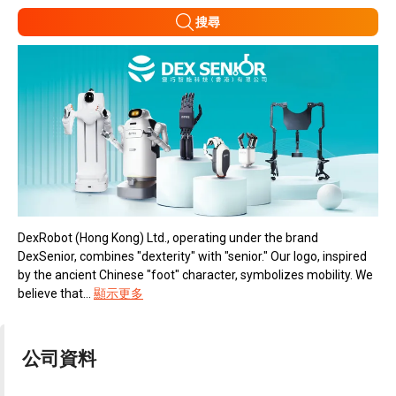
搜尋
DexRobot (Hong Kong) Ltd., operating under the brand
DexSenior, combines "dexterity" with "senior." Our logo, inspired
by the ancient Chinese "foot" character, symbolizes mobility. We
believe that...
顯示更多
公司資料