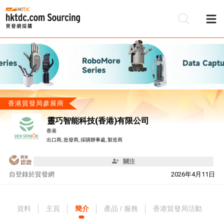
香港貿發局參展商
靈巧智能科技(香港)有限公司
香港
出口商, 批發商, 採購辦事處, 製造商
關注
自
登錄於貿發網
2026年4月11日
資料
主頁
簡介
產品 / 服務
香港貿發局活動