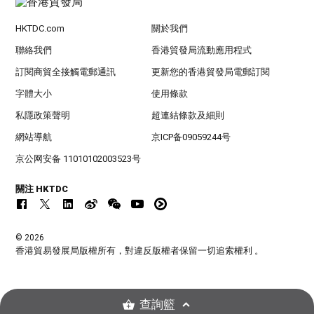
HKTDC.com
關於我們
聯絡我們
香港貿發局流動應用程式
訂閱商貿全接觸電郵通訊
更新您的香港貿發局電郵訂閱
字體大小
使用條款
私隱政策聲明
超連結條款及細則
網站導航
京ICP备09059244号
京公网安备 11010102003523号
關注 HKTDC
© 2026
香港貿易發展局版權所有，對違反版權者保留一切追索權利 。
查詢籃