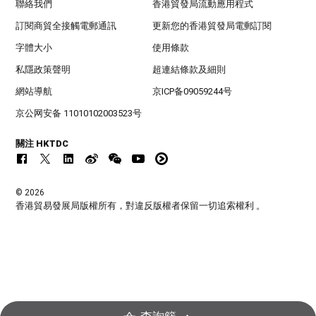
聯絡我們
香港貿發局流動應用程式
訂閱商貿全接觸電郵通訊
更新您的香港貿發局電郵訂閱
字體大小
使用條款
私隱政策聲明
超連結條款及細則
網站導航
京ICP备09059244号
京公网安备 11010102003523号
關注 HKTDC
© 2026
香港貿易發展局版權所有，對違反版權者保留一切追索權利 。