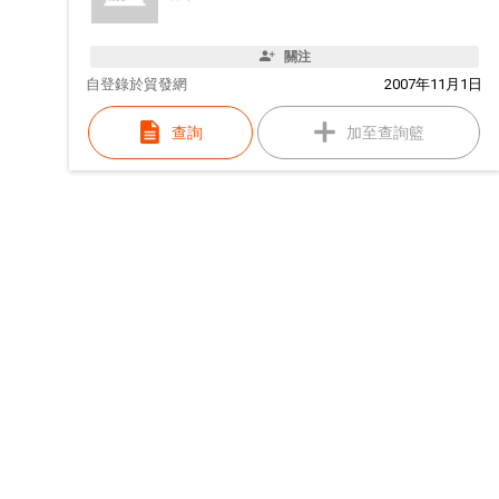
關注
自
登錄於貿發網
2007年11月1日
查詢
加至查詢籃