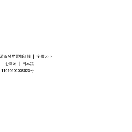
香港貿發局電郵訂閱
字體大小
한국어
日本語
1010102003523号