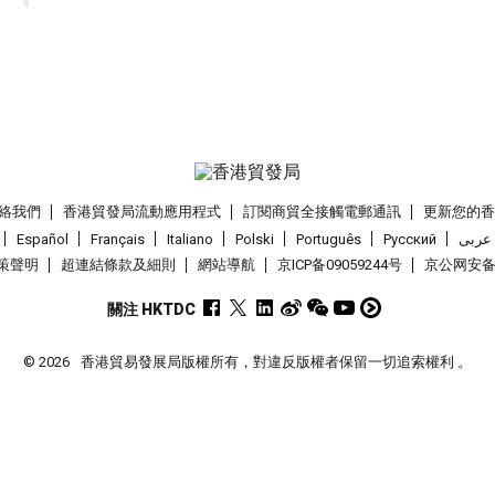
絡我們
香港貿發局流動應用程式
訂閱商貿全接觸電郵通訊
更新您的
Español
Français
Italiano
Polski
Português
Pусский
عربى
策聲明
超連結條款及細則
網站導航
京ICP备09059244号
京公网安备 1
關注 HKTDC
© 2026
香港貿易發展局版權所有，對違反版權者保留一切追索權利 。