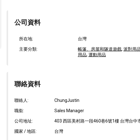
公司資料
所在地:
台灣
主要分類:
帳篷、房屋和隧道遊戲
,
派對用
用品
,
運動用品
聯絡資料
聯絡人:
ChungJustin
職銜:
Sales Manager
公司地址:
403 西區美村路一段460巷6號1樓 台灣台中
國家 / 地區:
台灣