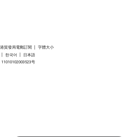
香港貿發局電郵訂閱
字體大小
한국어
日本語
1010102003523号