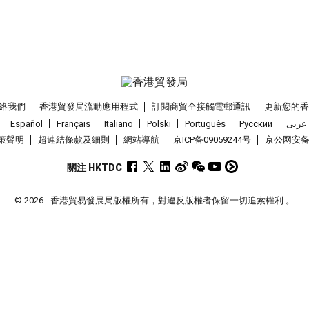
絡我們
香港貿發局流動應用程式
訂閱商貿全接觸電郵通訊
更新您的
Español
Français
Italiano
Polski
Português
Pусский
عربى
策聲明
超連結條款及細則
網站導航
京ICP备09059244号
京公网安备 1
關注 HKTDC
© 2026
香港貿易發展局版權所有，對違反版權者保留一切追索權利 。