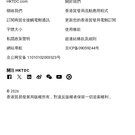
HKTDC.com
關於我們
聯絡我們
香港貿發局流動應用程式
訂閱商貿全接觸電郵通訊
更新您的香港貿發局電郵訂閱
字體大小
使用條款
私隱政策聲明
超連結條款及細則
網站導航
京ICP备09059244号
京公网安备 11010102003523号
關注 HKTDC
© 2026
香港貿易發展局版權所有，對違反版權者保留一切追索權利 。