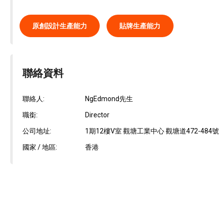
原創設計生產能力
貼牌生產能力
聯絡資料
聯絡人:
NgEdmond先生
職銜:
Director
公司地址:
1期12樓V室 觀塘工業中心 觀塘道472-484
國家 / 地區:
香港