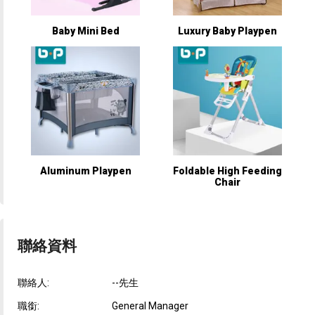
Baby Mini Bed
Luxury Baby Playpen
Aluminum Playpen
Foldable High Feeding
Chair
聯絡資料
聯絡人:
--先生
職銜:
General Manager