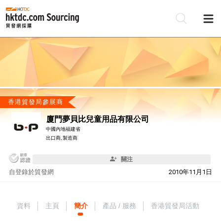
香港貿發局參展商
廈門夢貝比兒童用品有限公司
中國內地福建省
出口商, 製造商
關注
自
登錄於貿發網
2010年11月1日
資料
主頁
簡介
產品 / 服務
香港貿發局活動