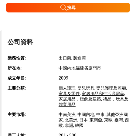
搜尋
-
公司資料
業務性質:
出口商, 製造商
所在地:
中國內地福建省廈門市
成立年份:
2009
主要分類:
個人護理
,
嬰兒玩具
,
嬰兒護理及照顧
,
家具及零件
,
家居用品和生活必需品
,
家居用品，燈飾及建築
,
禮品，玩具及
體育用品
主要市場:
中南美洲, 中國內地, 中東, 其他亞洲國
家, 北美洲, 日本, 東南亞, 東歐, 臺灣, 西
歐, 非洲, 韓國
員工人數:
201 - 500