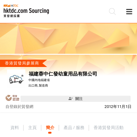
香港貿發局參展商
福建蓉中仁發幼童用品有限公司
中國內地福建省
出口商, 製造商
關注
自
登錄於貿發網
2012年11月1日
資料
主頁
簡介
產品 / 服務
香港貿發局活動