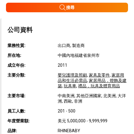
搜尋
公司資料
業務性質:
出口商, 製造商
所在地:
中國內地福建省泉州市
成立年份:
2011
主要分類:
嬰兒護理及照顧
,
家具及零件
,
家居用
品和生活必需品
,
家居用品，燈飾及建
築
,
玩具車
,
禮品，玩具及體育用品
主要市場:
中南美洲, 其他亞洲國家, 北美洲, 大洋
洲, 西歐, 非洲
員工人數:
201 - 500
年度營業額:
美元 5,000,000 - 9,999,999
品牌:
RHINEBABY