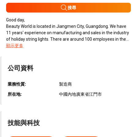
搜尋
Good day,
Beauty World is located in Jiangmen City, Guangdong. We have
11 years' experience on manufacturing and sales in the industry
of holiday string lights. There are around 100 employees in the...
顯示更多
公司資料
業務性質:
製造商
所在地:
中國內地廣東省江門市
技能與科技