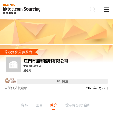
香港貿發局參展商
江門市麗都照明有限公司
中國內地廣東省
製造商
關注
自
登錄於貿發網
2025年9月27日
資料
主頁
簡介
香港貿發局活動