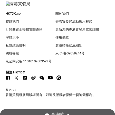
HKTDC.com
關於我們
聯絡我們
香港貿發局流動應用程式
訂閱商貿全接觸電郵通訊
更新您的香港貿發局電郵訂閱
字體大小
使用條款
私隱政策聲明
超連結條款及細則
網站導航
京ICP备09059244号
京公网安备 11010102003523号
關注 HKTDC
© 2026
香港貿易發展局版權所有，對違反版權者保留一切追索權利 。
查詢籃