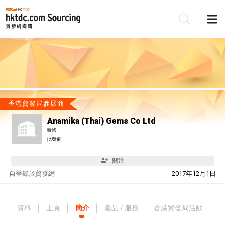
香港貿發局參展商
Anamika (Thai) Gems Co Ltd
泰國
批發商
關注
自
登錄於貿發網
2017年12月1日
資料
主頁
簡介
產品 / 服務
香港貿發局活動