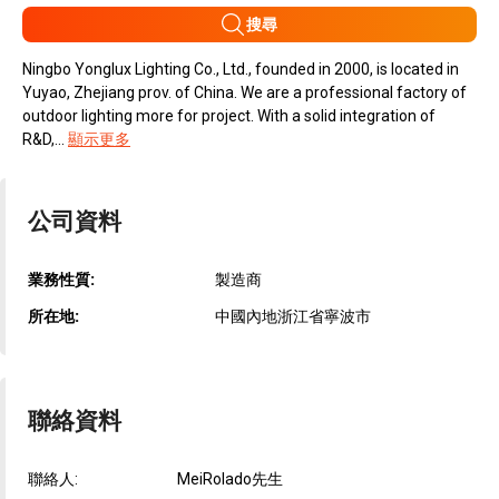
搜尋
Ningbo Yonglux Lighting Co., Ltd., founded in 2000, is located in
Yuyao, Zhejiang prov. of China. We are a professional factory of
outdoor lighting more for project. With a solid integration of
R&D,...
顯示更多
公司資料
業務性質:
製造商
所在地:
中國內地浙江省寧波市
聯絡資料
聯絡人:
MeiRolado先生