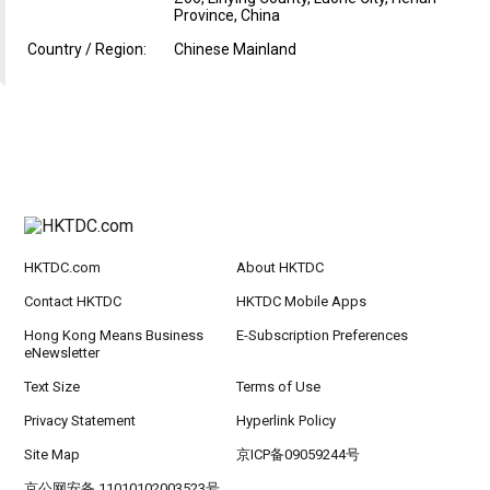
Province, China
Country / Region:
Chinese Mainland
HKTDC.com
About HKTDC
Contact HKTDC
HKTDC Mobile Apps
Hong Kong Means Business
E-Subscription Preferences
eNewsletter
Text Size
Terms of Use
Privacy Statement
Hyperlink Policy
Site Map
京ICP备09059244号
京公网安备 11010102003523号