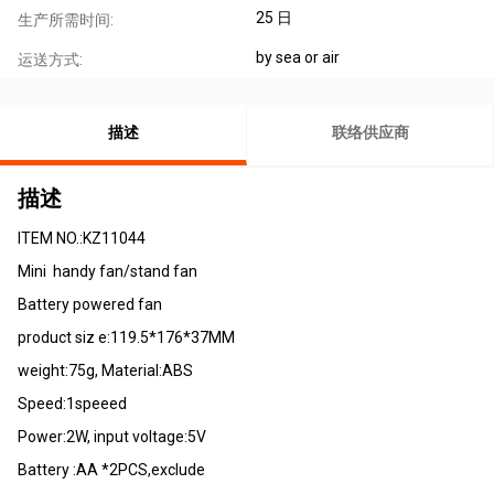
25 日
生产所需时间:
by sea or air
运送方式:
描述
联络供应商
描述
ITEM NO.:KZ11044
Mini handy fan/stand fan
Battery powered fan
product siz e:119.5*176*37MM
weight:75g, Material:ABS
Speed:1speeed
Power:2W, input voltage:5V
Battery :AA *2PCS,exclude