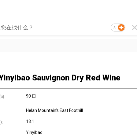
AI
Yinyibao Sauvignon Dry Red Wine
90 日
间:
Helan Mountain's East Foothill
13.1
:
Yinyibao