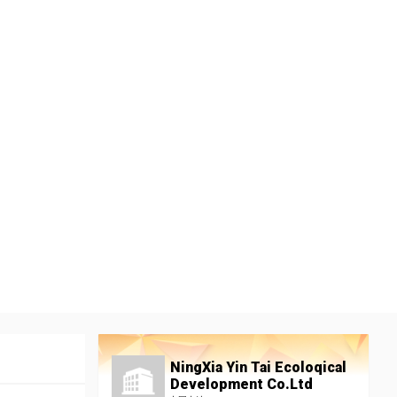
NingXia Yin Tai Ecoloqical
Development Co.Ltd