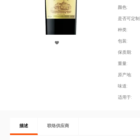
颜色:
是否可定制
种类:
包装:
保质期:
重量:
原产地:
味道:
适用于:
描述
联络供应商