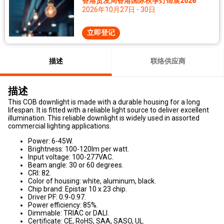
香港贸发局香港国际秋季灯饰展2026
2026年10月27日 - 30日
立即登记
描述
联络供应商
描述
This COB downlight is made with a durable housing for a long
lifespan. It is fitted with a reliable light source to deliver excellent
illumination. This reliable downlight is widely used in assorted
commercial lighting applications.
Power: 6-45W.
Brightness: 100-120lm per watt.
Input voltage: 100-277VAC.
Beam angle: 30 or 60 degrees.
CRI: 82.
Color of housing: white, aluminum, black.
Chip brand: Epistar 10 x 23 chip.
Driver PF: 0.9-0.97.
Power efficiency: 85%.
Dimmable: TRIAC or DALI.
Certificate: CE, RoHS, SAA, SASO, UL.