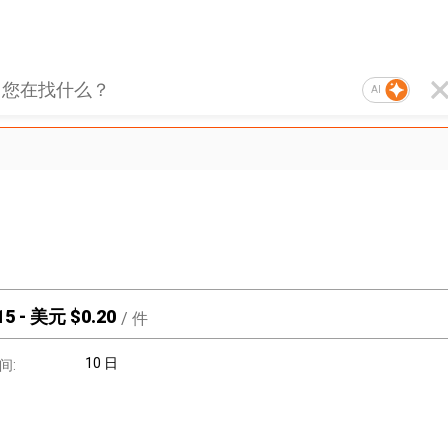
AI
15
-
美元 $
0.20
/
件
10 日
间: