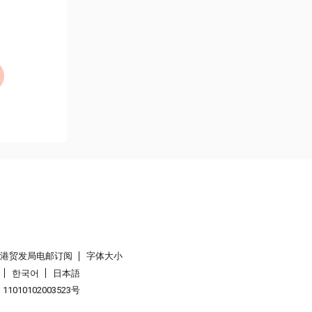
香港贸发局电邮订阅
字体大小
한국어
日本語
1010102003523号