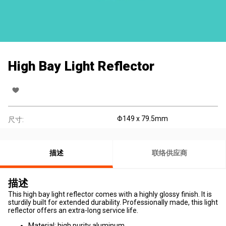
High Bay Light Reflector
Φ149 x 79.5mm
尺寸:
描述
联络供应商
描述
This high bay light reflector comes with a highly glossy finish. It is
sturdily built for extended durability. Professionally made, this light
reflector offers an extra-long service life.
Material: high purity aluminum.