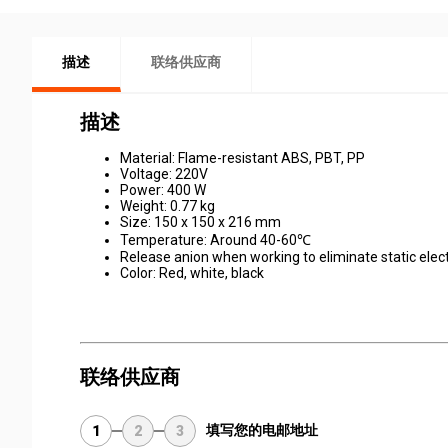
描述
联络供应商
描述
Material: Flame-resistant ABS, PBT, PP
Voltage: 220V
Power: 400 W
Weight: 0.77 kg
Size: 150 x 150 x 216 mm
Temperature: Around 40-60℃
Release anion when working to eliminate static elect
Color: Red, white, black
联络供应商
填写您的电邮地址
1
2
3