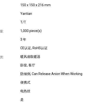
150 x 150 x 216 mm
Yantian
T/T
1,000 piece(s)
量:
3 年
CE认证
, RoHS认证
暖风扇取暖器
类:
卧室
, 客厅
防倾倒
, Can Release Anion When Working
便携式
电热丝
是