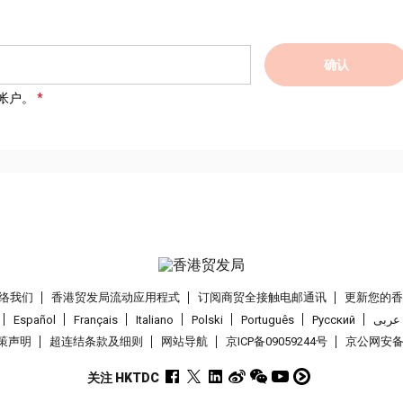
确认
帐户。
络我们
香港贸发局流动应用程式
订阅商贸全接触电邮通讯
更新您的
Español
Français
Italiano
Polski
Português
Pусский
عربى
策声明
超连结条款及细则
网站导航
京ICP备09059244号
京公网安备 1
关注 HKTDC