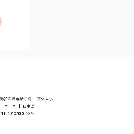
香港贸发局电邮订阅
字体大小
한국어
日本語
1010102003523号