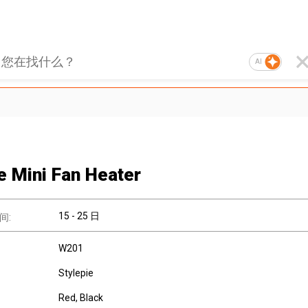
AI
e Mini Fan Heater
15 - 25 日
间:
W201
Stylepie
Red, Black