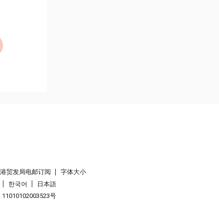
香港贸发局电邮订阅
字体大小
한국어
日本語
1010102003523号