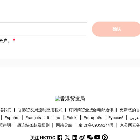
确认
帐户。
络我们
香港贸发局流动应用程式
订阅商贸全接触电邮通讯
更新您的
Español
Français
Italiano
Polski
Português
Pусский
عربى
策声明
超连结条款及细则
网站导航
京ICP备09059244号
京公网安备 1
关注 HKTDC