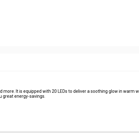
and more. It is equipped with 20 LEDs to deliver a soothing glow in warm w
you great energy-savings.