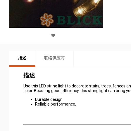
描述
联络供应商
描述
Use this LED string light to decorate stairs, trees, fences 
color. Boasting good efficiency, this string light can bring 
Durable design.
Reliable performance.