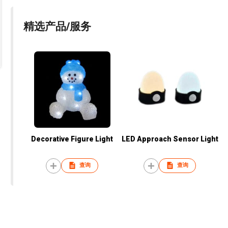
精选产品/服务
Decorative Figure Light
LED Approach Sensor Light
查询
查询