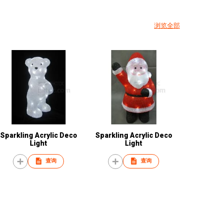
浏览全部
Sparkling Acrylic Deco
Sparkling Acrylic Deco
Light
Light
查询
查询