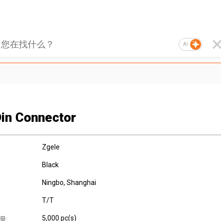
AI
Din Connector
Zgele
Black
Ningbo, Shanghai
T/T
5,000 pc(s)
量: