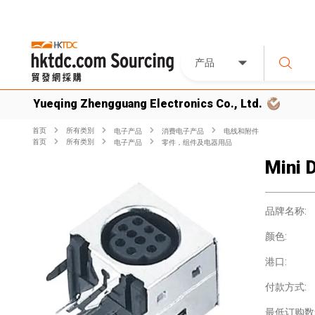
产品
Yueqing Zhengguang Electronics Co., Ltd.
首页
所有类別
电子产品
消费电子产品
电线和附件
首页
所有类別
电子产品
零件，组件及电器用品
Mini 
品牌名称:
颜色:
港口:
付款方式:
最低订购数