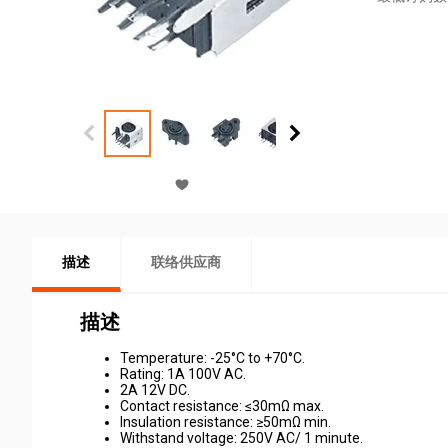
描述
联络供应商
描述
Temperature: -25°C to +70°C.
Rating: 1A 100V AC.
2A 12V DC.
Contact resistance: ≤30mΩ max.
Insulation resistance: ≥50mΩ min.
Withstand voltage: 250V AC/ 1 minute.