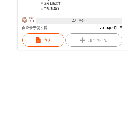
中国内地浙江省
出口商, 制造商
关注
自
登录于贸发网
2010年8月1日
查询
加至询价篮