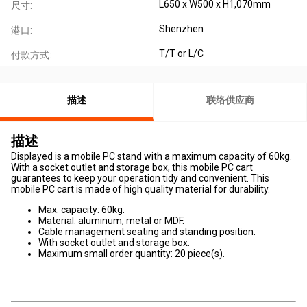
L650 x W500 x H1,070mm
尺寸:
Shenzhen
港口:
T/T or L/C
付款方式:
描述
联络供应商
描述
Displayed is a mobile PC stand with a maximum capacity of 60kg.
With a socket outlet and storage box, this mobile PC cart
guarantees to keep your operation tidy and convenient. This
mobile PC cart is made of high quality material for durability.
Max. capacity: 60kg.
Material: aluminum, metal or MDF.
Cable management seating and standing position.
With socket outlet and storage box.
Maximum small order quantity: 20 piece(s).