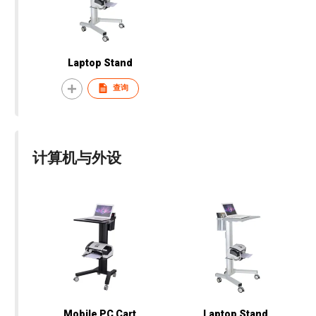
Laptop Stand
查询
计算机与外设
Mobile PC Cart
Laptop Stand