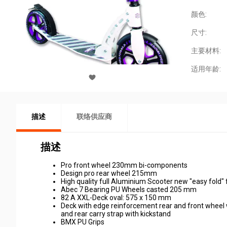
颜色:
尺寸:
主要材料:
适用年龄:
描述
联络供应商
描述
Pro front wheel 230mm bi-components
Design pro rear wheel 215mm
High quality full Aluminium Scooter new "easy fold
Abec 7 Bearing PU Wheels casted 205 mm
82 A XXL-Deck oval: 575 x 150 mm
Deck with edge reinforcement rear and front wheel w
and rear carry strap with kickstand
BMX PU Grips