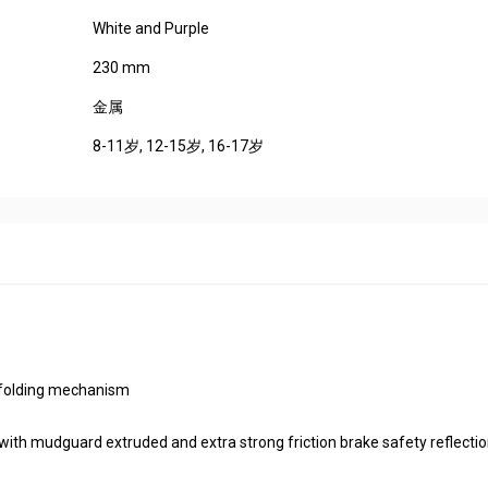
White and Purple
230 mm
金属
8-11岁
, 12-15岁
, 16-17岁
" folding mechanism
ith mudguard extruded and extra strong friction brake safety reflectio