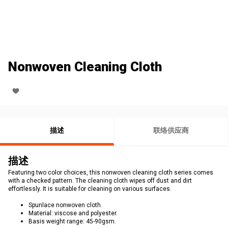
Nonwoven Cleaning Cloth
描述
联络供应商
描述
Featuring two color choices, this nonwoven cleaning cloth series comes
with a checked pattern. The cleaning cloth wipes off dust and dirt
effortlessly. It is suitable for cleaning on various surfaces.
Spunlace nonwoven cloth.
Material: viscose and polyester.
Basis weight range: 45-90gsm.