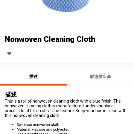
Nonwoven Cleaning Cloth
描述
联络供应商
描述
This is a roll of nonwoven cleaning cloth with a blue finish. The
nonwoven cleaning cloth is manufactured under spunlace
process to offer an ultra-fine texture. Keep your home clean with
this nonwoven cleaning cloth.
Spunlace nonwoven cloth.
Material: viscose and polyester.