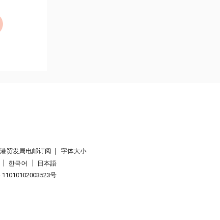
香港贸发局电邮订阅
字体大小
한국어
日本語
1010102003523号