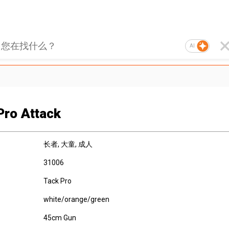
AI
Pro Attack
长者
, 大童
, 成人
31006
Tack Pro
white/orange/green
45cm Gun