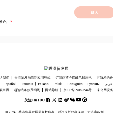
确认
帐户。
络我们
香港贸发局流动应用程式
订阅商贸全接触电邮通讯
更新您的
Español
Français
Italiano
Polski
Português
Pусский
عربى
策声明
超连结条款及细则
网站导航
京ICP备09059244号
京公网安备 1
关注 HKTDC
© 2026
香港贸易发展局版权所有，对违反版权者保留一切追索权利 。