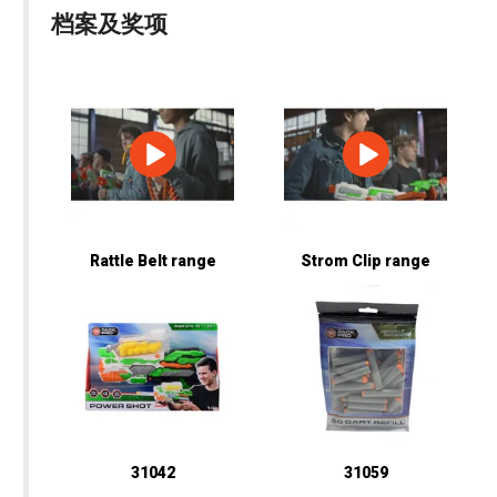
档案及奖项
Rattle Belt range
Strom Clip range
31042
31059