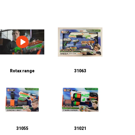
Rotax range
31063
31055
31021