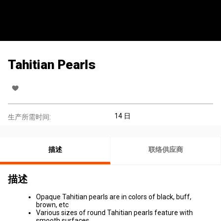
Tahitian Pearls
14 日
生产所需时间:
描述
联络供应商
描述
Opaque Tahitian pearls are in colors of black, buff,
brown, etc
Various sizes of round Tahitian pearls feature with
smooth surfaces