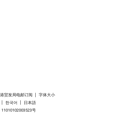
香港贸发局电邮订阅
字体大小
한국어
日本語
1010102003523号