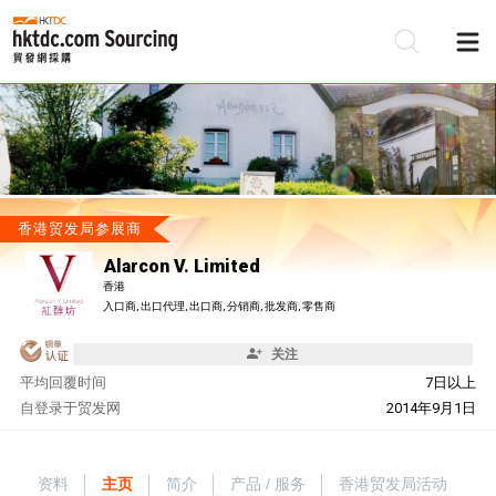
香港贸发局参展商
Alarcon V. Limited
香港
入口商, 出口代理, 出口商, 分销商, 批发商, 零售商
关注
平均回覆时间
7日以上
自
登录于贸发网
2014年9月1日
资料
主页
简介
产品 / 服务
香港贸发局活动