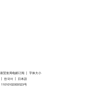
香港贸发局电邮订阅
字体大小
한국어
日本語
1010102003523号