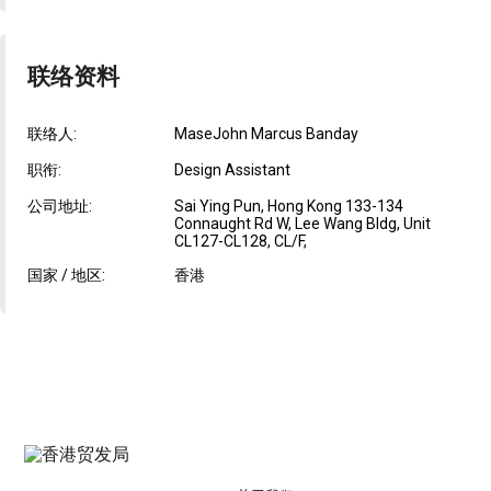
联络资料
联络人:
MaseJohn Marcus Banday
职衔:
Design Assistant
公司地址:
Sai Ying Pun, Hong Kong 133-134
Connaught Rd W, Lee Wang Bldg, Unit
CL127-CL128, CL/F,
国家 / 地区:
香港