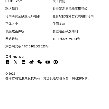
HKTDC.com
关于我们
联络我们
香港贸发局流动应用程式
订阅商贸全接触电邮通讯
更新您的香港贸发局电邮订阅
字体大小
使用条款
私隐政策声明
超连结条款及细则
网站导航
京ICP备09059244号
京公网安备 11010102003523号
关注 HKTDC
© 2026
香港贸易发展局版权所有，对违反版权者保留一切追索权利 。