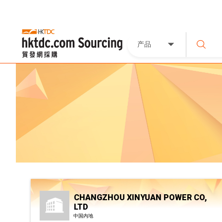
产品
CHANGZHOU XINYUAN POWER CO,
LTD
中国内地