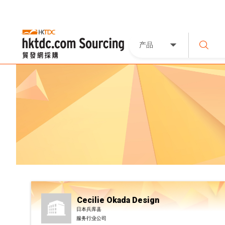
产品
Cecilie Okada Design
日本兵库县
服务行业公司