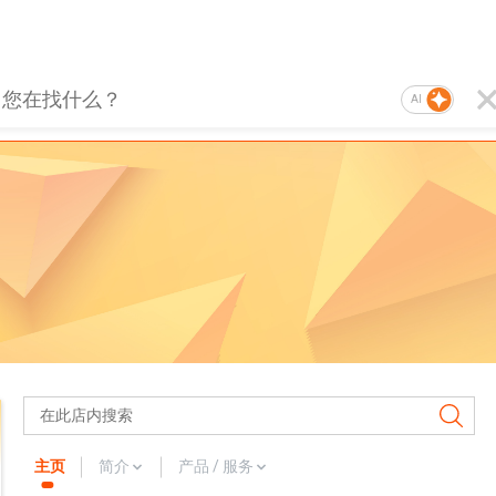
AI
主页
简介
产品 / 服务