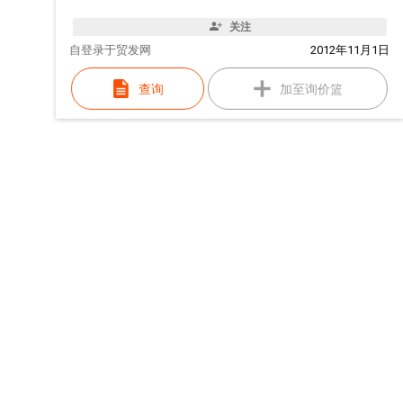
关注
自
登录于贸发网
2012年11月1日
查询
加至询价篮