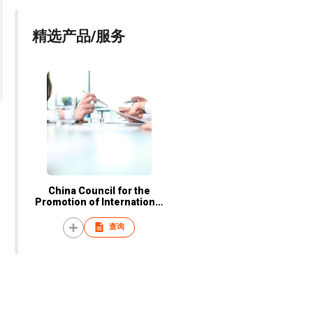
精选产品/服务
China Council for the
Promotion of International
Trade, Yangjiang City
Committee
查询