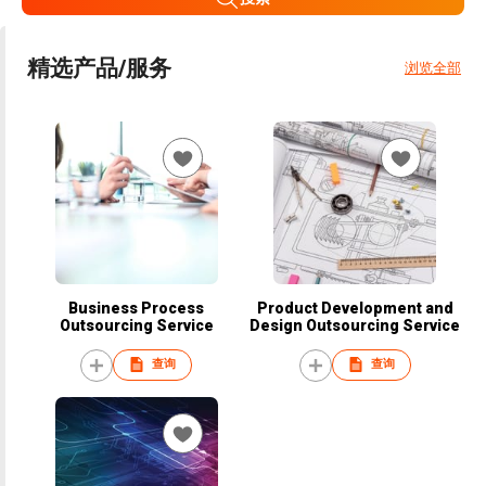
精选产品/服务
浏览全部
Business Process
Product Development and
Outsourcing Service
Design Outsourcing Service
查询
查询